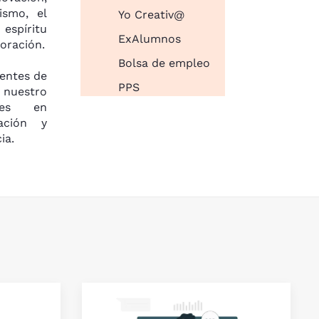
ismo, el
Yo Creativ@
espíritu
ExAlumnos
oración.
Bolsa de empleo
ientes de
PPS
 nuestro
les en
ación y
ia.