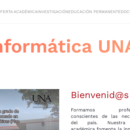
FERTA ACADÉMICA
INVESTIGACIÓN
EDUCACIÓN PERMANENTE
DOC
nformática UN
Bienvenid@s
Formamos profesi
conscientes de las nec
del país. Nuestra 
académica fomenta la inn