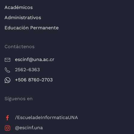
Académicos
Administrativos
Educación Permanente
Contáctenos
escinf@una.ac.cr
2562-6363
+506 8760-2703
Síguenos en
/EscueladeInformaticaUNA
@escinf.una