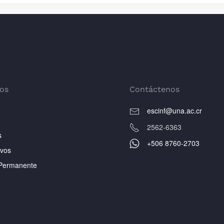
os
Contáctenos
escinf@una.ac.cr
2562-6363
s
+506 8760-2703
ivos
Permanente