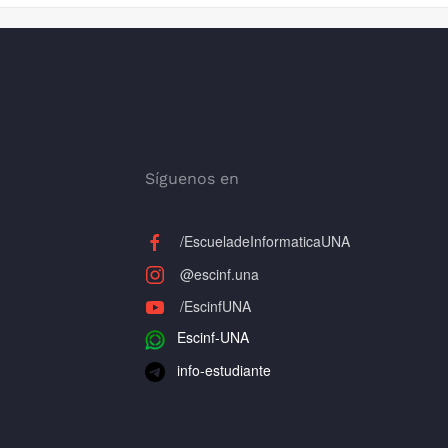
Síguenos en
/EscueladeInformaticaUNA
@escinf.una
/EscinfUNA
Escinf-UNA
info-estudiante