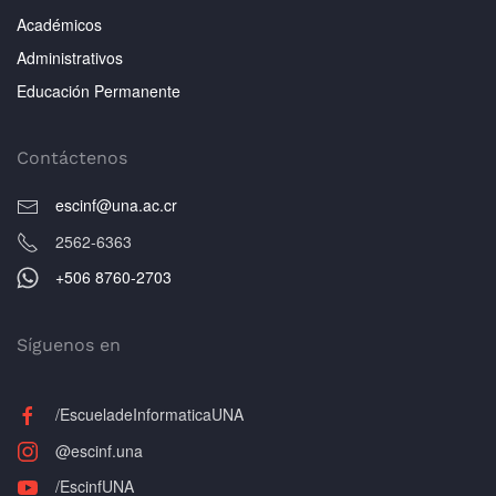
Académicos
Administrativos
Educación Permanente
Contáctenos
escinf@una.ac.cr
2562-6363
+506 8760-2703
Síguenos en
/EscueladeInformaticaUNA
@escinf.una
/EscinfUNA