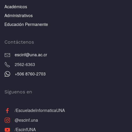
Académicos
Administrativos
Educación Permanente
Contáctenos
escinf@una.ac.cr
2562-6363
+506 8760-2703
Síguenos en
/EscueladeInformaticaUNA
@escinf.una
/EscinfUNA