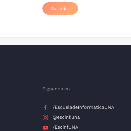
Suscribir
Síguenos en
/EscueladeInformaticaUNA
@escinf.una
/EscinfUNA