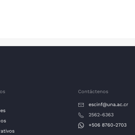
os
Contáctenos
escinf@una.ac.cr
tes
2562-6363
cos
+506 8760-2703
ativos