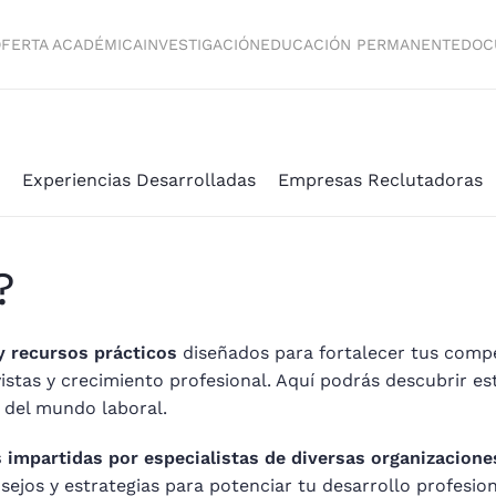
FERTA ACADÉMICA
INVESTIGACIÓN
EDUCACIÓN PERMANENTE
DOC
Experiencias Desarrolladas
Empresas Reclutadoras
?
y recursos prácticos
diseñados para fortalecer tus compe
vistas y crecimiento profesional. Aquí podrás descubrir e
o del mundo laboral.
s impartidas por especialistas de diversas organizacione
sejos y estrategias para potenciar tu desarrollo profesio